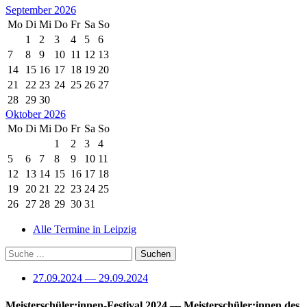
September 2026
Mo
Di
Mi
Do
Fr
Sa
So
1
2
3
4
5
6
7
8
9
10
11
12
13
14
15
16
17
18
19
20
21
22
23
24
25
26
27
28
29
30
Oktober 2026
Mo
Di
Mi
Do
Fr
Sa
So
1
2
3
4
5
6
7
8
9
10
11
12
13
14
15
16
17
18
19
20
21
22
23
24
25
26
27
28
29
30
31
Alle Termine in Leipzig
27.09.2024 — 29.09.2024
Meisterschüler:innen-Festival 2024
— Meisterschüler:innen des