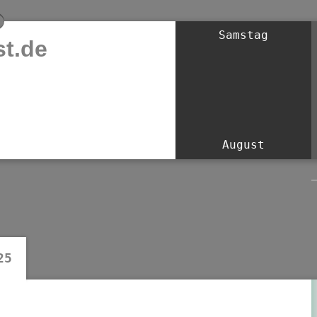
Samstag
t.de
August
25