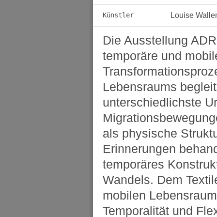
Künstler
Louise Wallen
Die Ausstellung ADRE
temporäre und mobile
Transformationsproz
Lebensraums begleite
unterschiedlichste U
Migrationsbewegungen
als physische Strukt
Erinnerungen behand
temporäres Konstruk
Wandels. Dem Textile
mobilen Lebensraums 
Temporalität und Flexi