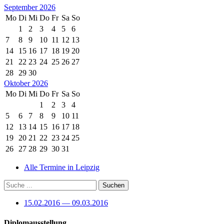
September 2026
Mo
Di
Mi
Do
Fr
Sa
So
1
2
3
4
5
6
7
8
9
10
11
12
13
14
15
16
17
18
19
20
21
22
23
24
25
26
27
28
29
30
Oktober 2026
Mo
Di
Mi
Do
Fr
Sa
So
1
2
3
4
5
6
7
8
9
10
11
12
13
14
15
16
17
18
19
20
21
22
23
24
25
26
27
28
29
30
31
Alle Termine in Leipzig
15.02.2016 — 09.03.2016
Diplomausstellung