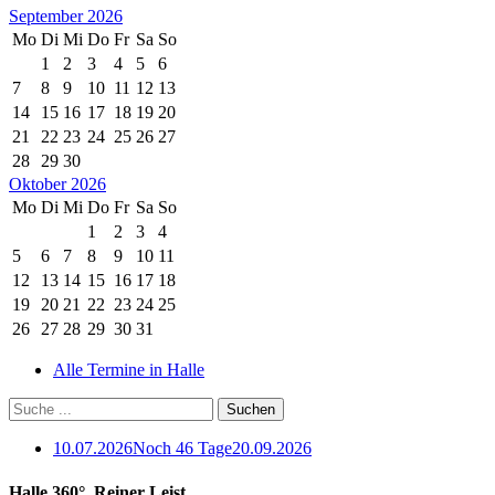
September 2026
Mo
Di
Mi
Do
Fr
Sa
So
1
2
3
4
5
6
7
8
9
10
11
12
13
14
15
16
17
18
19
20
21
22
23
24
25
26
27
28
29
30
Oktober 2026
Mo
Di
Mi
Do
Fr
Sa
So
1
2
3
4
5
6
7
8
9
10
11
12
13
14
15
16
17
18
19
20
21
22
23
24
25
26
27
28
29
30
31
Alle Termine in Halle
10.07.2026
Noch 46 Tage
20.09.2026
Halle 360°. Reiner Leist