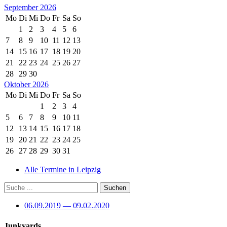
September 2026
Mo
Di
Mi
Do
Fr
Sa
So
1
2
3
4
5
6
7
8
9
10
11
12
13
14
15
16
17
18
19
20
21
22
23
24
25
26
27
28
29
30
Oktober 2026
Mo
Di
Mi
Do
Fr
Sa
So
1
2
3
4
5
6
7
8
9
10
11
12
13
14
15
16
17
18
19
20
21
22
23
24
25
26
27
28
29
30
31
Alle Termine in Leipzig
06.09.2019 — 09.02.2020
Junkyards