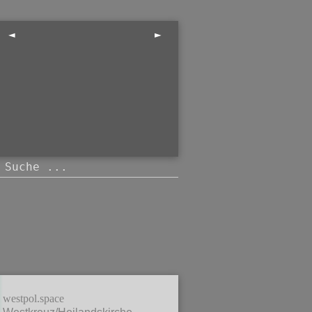
◄
►
westpol.space