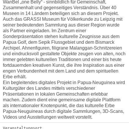
WanBel „one Belly“ - sinnbildlich für Gemeinschaft,
Zusammenhalt und gegenseitiges Verständnis. Über 40
Museen in 14 Ländern beteiligen sich an diesem Projekt.
Auch das GRASSI Museum für Völkerkunde zu Leipzig mit
seiner bedeutenden Sammlung aus dieser Region wurde
als Partner eingeladen. Im Zentrum einer
Sonderpräsentation stehen kulturelle Zeugnisse aus dem
Papua Golf, dem Sepik Flussgebiet und dem Bismarck
Archipel. Ahnenfiguren, filigrane Malanggan-Schnitzereien
und eindrucksvoll gestaltete Objekte zeugen von alten, noch
immer gelebten kulturellen Traditionen und einer bis heute
fortdauernden kreativen Kunst, die ihre Inspiration aus einer
engen Verbundenheit mit dem Land und dem spirituellen
Erbe erhält.
Ein begleitendes digitales Projekt in Papua-Neuguinea wird
Kulturgüter des Landes mittels verschiedener
Präsentationen in lokalen Gemeinschaften erlebbar
machen. Zudem dient eine gemeinsame digitale Plattform
als internationaler Knotenpunkt, die das kulturelle Erbe
Papua-Neuguineas durch digitale Sammlungen, 3D-Scans,
Videos und Ausstellungen weltweit vorstellt.
Veranstaltungsort