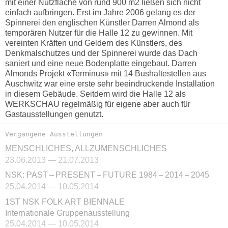
mit einer Nutzfläche von rund 900 m2 ließen sich nicht
einfach aufbringen. Erst im Jahre 2006 gelang es der
Spinnerei den englischen Künstler Darren Almond als
temporären Nutzer für die Halle 12 zu gewinnen. Mit
vereinten Kräften und Geldern des Künstlers, des
Denkmalschutzes und der Spinnerei wurde das Dach
saniert und eine neue Bodenplatte eingebaut. Darren
Almonds Projekt «Terminus» mit 14 Bushaltestellen aus
Auschwitz war eine erste sehr beeindruckende Installation
in diesem Gebäude. Seitdem wird die Halle 12 als
WERKSCHAU regelmäßig für eigene aber auch für
Gastausstellungen genutzt.
Vergangene Ausstellungen
MENSCHLICHES, ALLZUMENSCHLICHES
23.06.2013 — 21.07.2013
NSK: PAST – PRESENT – FUTURE 1984 – 2014 – 2045
25.04.2014 — 10.05.2014
1ST NSK FOLK ART BIENNALE
Internationale Gruppenausstellung
25.04.2014 — 10.05.2014