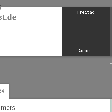
Freitag
t.de
August
24
mmers