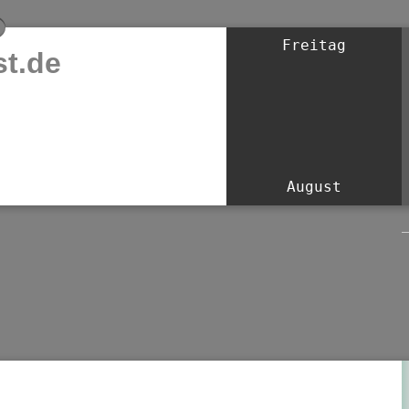
Freitag
t.de
August