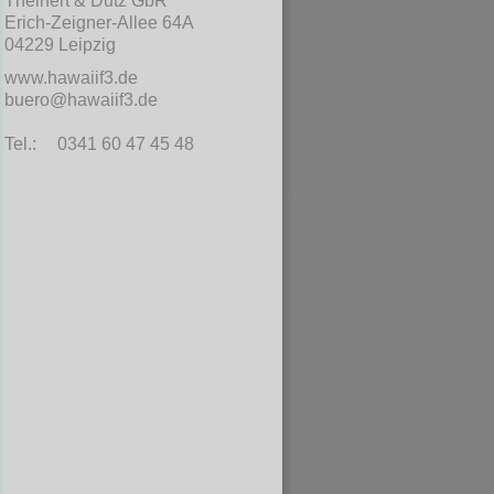
Theinert & Dutz GbR
Erich-Zeigner-Allee 64A
04229 Leipzig
www.hawaiif3.de
buero@hawaiif3.de
Tel.:
0341 60 47 45 48