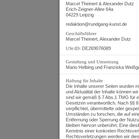
Dresden
Marcel Theinert & Alexander Dutz
Erich-Zeigner-Allee 64a
Eilenburg
04229 Leipzig
Erfurt
redaktion@rundgang-kunst.de
Grimma
Geschäftsführer
Groitzsch
Marcel Theinert, Alexander Dutz
Halle
DE269076089
USt-ID:
Kohren-Sahlis
Gestaltung und Umsetzung
Leipzig
Mario Helbing und Franziska Weißg
Leisnig
Haftung für Inhalte
Magdeburg
Die Inhalte unserer Seiten wurden mit 
und Aktualität der Inhalte können w
Markkleeberg
sind wir gemäß § 7 Abs.1 TMG für e
Gesetzen verantwortlich. Nach §§ 8 
Meißen
verpflichtet, übermittelte oder ges
Quedlinburg
Umständen zu forschen, die auf eine
Entfernung oder Sperrung der Nutz
Sangerhausen
bleiben hiervon unberührt. Eine dies
Kenntnis einer konkreten Rechtsve
Schkeuditz
Rechtsverletzungen werden wir dies