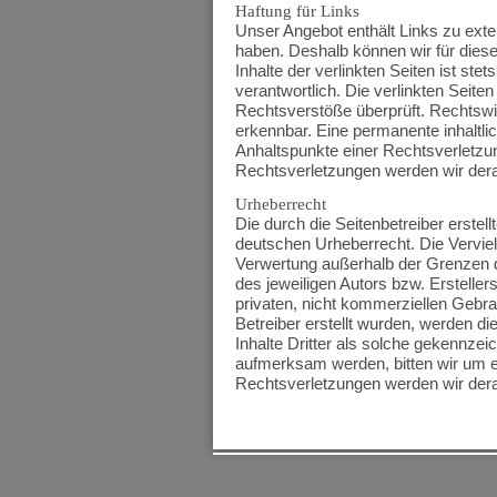
Torgau
Haftung für Links
Unser Angebot enthält Links zu exter
Wermsdorf
haben. Deshalb können wir für dies
Inhalte der verlinkten Seiten ist stet
Wittenberg
verantwortlich. Die verlinkten Seit
Wörlitz
Rechtsverstöße überprüft. Rechtswid
erkennbar. Eine permanente inhaltlic
Wurzen
Anhaltspunkte einer Rechtsverletzu
Rechtsverletzungen werden wir dera
Zwenkau
Urheberrecht
Die durch die Seitenbetreiber erstel
deutschen Urheberrecht. Die Vervielf
Verwertung außerhalb der Grenzen d
des jeweiligen Autors bzw. Ersteller
privaten, nicht kommerziellen Gebrau
Betreiber erstellt wurden, werden d
Inhalte Dritter als solche gekennzei
aufmerksam werden, bitten wir um 
Rechtsverletzungen werden wir dera