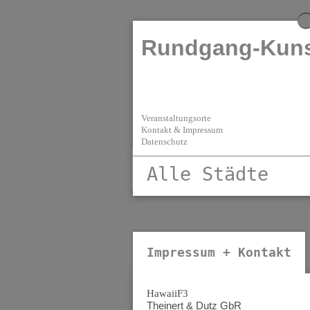
Rundgang-Kuns
Veranstaltungsorte
Kontakt & Impressum
Datenschutz
Alle Städte
Alle Städte
Altenburg
Impressum + Kontakt
Bad Frankenhausen
Chemnitz
Dessau
HawaiiF3
Theinert & Dutz GbR